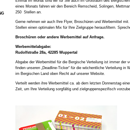
Einmal im Monat sind wir für Sie auch im Großraum des Bergisch
eines Monats fahren wir den Bereich Remscheid, Solingen, Mettman
250 Stellen an.
NG
Gerne nehmen wir auch Ihre Flyer, Broschüren und Werbemittel mit.
Stellen einen optimalen Mix für Ihre Zielgruppe herausfiltern. Sprec
Broschüren oder andere Werbemittel auf Anfrage.
Werbemittelabgabe:
Rudolfstraße 28a, 42285 Wuppertal
Abgabe der Werbemittel für die Bergische Verteilung ist immer der 
finden unseren „Deadline-Ticker“ für die wöchentliche Verteilung in 
im Bergischen Land oben Recht auf unserer Website.
Verteilt werden ihre Werbemittel ca. ab dem letzten Donnerstag ein
Zeit, um Ihre Verteilung sorgfältig und zielgruppenspezifisch vorzube