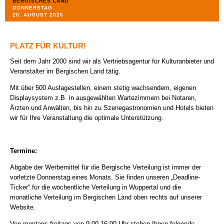
BERGISCHES LAND
DONNERSTAG
REFERENZEN
20. AUGUST 2026
KONTAKT +++ ANFAHRT
PLATZ FÜR KULTUR!
DATENSCHUTZ
Seit dem Jahr 2000 sind wir als Vertriebsagentur für Kulturanbieter und
Veranstalter im Bergischen Land tätig.
IMPRESSUM
Mit über 500 Auslagestellen, einem stetig wachsendem, eigenen
Displaysystem z.B. in ausgewählten Wartezimmern bei Notaren,
AGB
Ärzten und Anwälten, bis hin zu Szenegastronomien und Hotels bieten
wir für Ihre Veranstaltung die optimale Unterstützung.
FOLGE UNS AUF FACEBOOK
Termine:
Abgabe der Werbemittel für die Bergische Verteilung ist immer der
vorletzte Donnerstag eines Monats. Sie finden unseren „Deadline-
Ticker“ für die wöchentliche Verteilung in Wuppertal und die
monatliche Verteilung im Bergischen Land oben rechts auf unserer
Website.
Von montags-freitags von 9:00-16:00 Uhr stehen Ihnen folgende